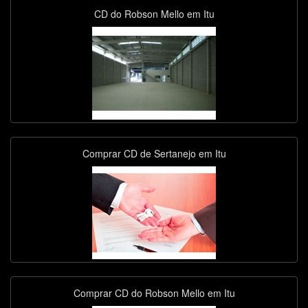
CD do Robson Mello em Itu
Comprar CD de Sertanejo em Itu
Comprar CD do Robson Mello em Itu