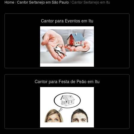
Home
/
Cantor Sertanejo em São Paulo
/ Cantor Sertanejo em Itu
Cantor para Eventos em Itu
Cantor para Festa de Peão em Itu