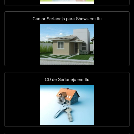
Cantor Sertanejo para Shows em Itu
CD de Sertanejo em Itu