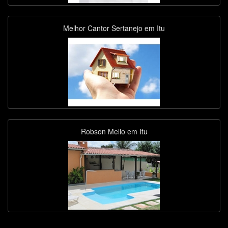
Melhor Cantor Sertanejo em Itu
Robson Mello em Itu