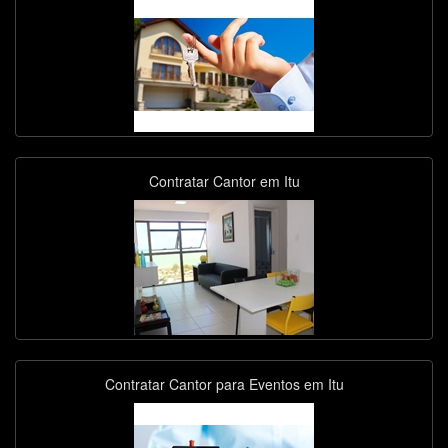
Contratar Cantor em Itu
Contratar Cantor para Eventos em Itu