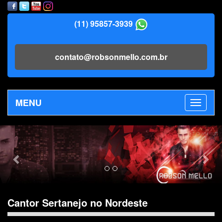
(11) 95857-3939
contato@robsonmello.com.br
MENU
Previous
Nex
Cantor Sertanejo no Nordeste