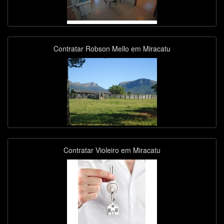
Contratar Robson Mello em Miracatu
Contratar Violeiro em Miracatu