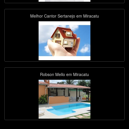
Melhor Cantor Sertanejo em Miracatu
Robson Mello em Miracatu