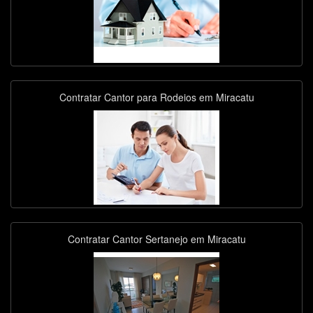
Contratar Cantor para Rodeios em Miracatu
Contratar Cantor Sertanejo em Miracatu