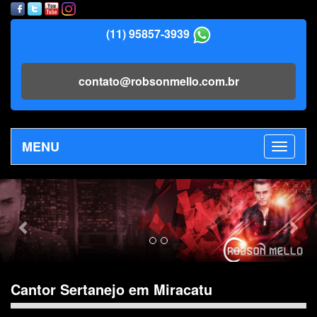
(11) 95857-3939
contato@robsonmello.com.br
MENU
Previous
Nex
Cantor Sertanejo em Miracatu