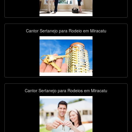
Cantor Sertanejo para Rodeio em Miracatu
Cantor Sertanejo para Rodeios em Miracatu