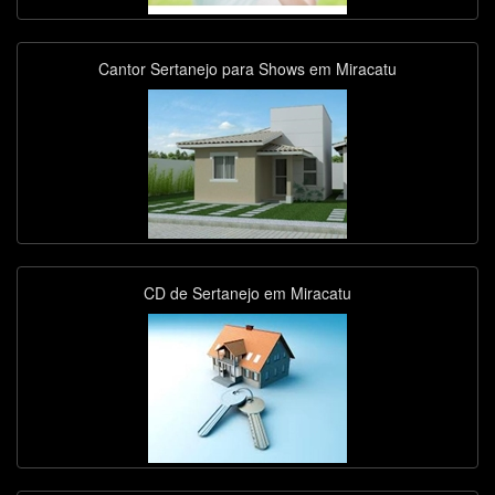
Cantor Sertanejo para Shows em Miracatu
CD de Sertanejo em Miracatu